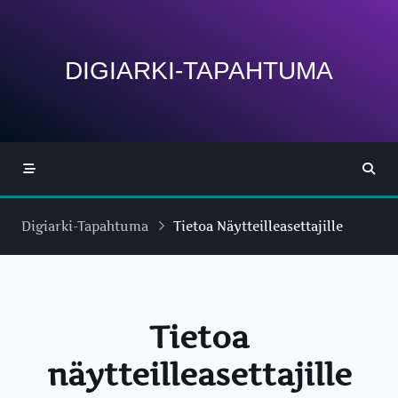
Skip
to
content
DIGIARKI-TAPAHTUMA
Digiarki-Tapahtuma
Tietoa Näytteilleasettajille
Tietoa
näytteilleasettajille